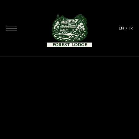
EN
/
FR